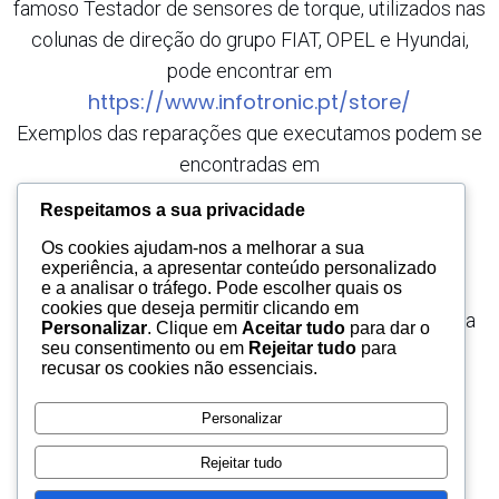
famoso Testador de sensores de torque, utilizados nas
colunas de direção do grupo FIAT, OPEL e Hyundai,
pode encontrar em
https://www.infotronic.pt/store/
Exemplos das reparações que executamos podem se
encontradas em
https://www.infotronic.pt/reparacoes/
Respeitamos a sua privacidade
Endereço:
Os cookies ajudam-nos a melhorar a sua
Rua dos Eidos, 73
experiência, a apresentar conteúdo personalizado
4700-120 Braga
e a analisar o tráfego. Pode escolher quais os
cookies que deseja permitir clicando em
Telefone: 910 196 257 ( custo de uma chamada para
Personalizar
. Clique em
Aceitar tudo
para dar o
seu consentimento ou em
Rejeitar tudo
para
rede móvel Vodafone )
recusar os cookies não essenciais.
Personalizar
Rejeitar tudo
© 2026 InfoTronic. Created for free using