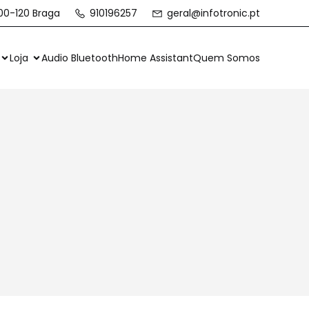
700-120 Braga
910196257
geral@infotronic.pt
Loja
Audio Bluetooth
Home Assistant
Quem Somos