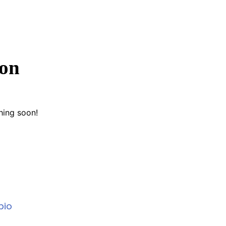
zon
hing soon!
bio